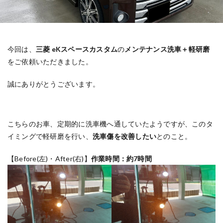
今回は、
三菱 eKスペースカスタム
の
メンテナンス洗車＋軽研磨
をご依頼いただきました。
誠にありがとうございます。
こちらのお車、定期的に洗車機へ通していたようですが、このタ
イミングで軽研磨を行い、
洗車傷を改善したい
とのこと。
【Before(左)・After(右)】
作業時間：約7時間