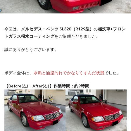
今回は、
メルセデス・ベンツ SL320（R129型）
の
極洗車+フロン
トガラス撥水コーティング
をご依頼ただきました。
誠にありがとうございます。
ボディ全体は、
水垢と油脂汚れでかなりくすんだ状態
でした。
【Before(左)・After(右)】
作業時間：約9時間